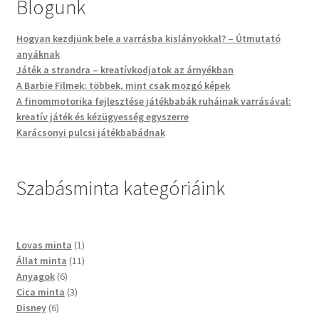
Blogunk
Blog
Hogyan kezdjünk bele a varrásba kislányokkal? – Útmutató
anyáknak
Kapcsolat
Játék a strandra – kreatívkodjatok az árnyékban
A Barbie Filmek: többek, mint csak mozgó képek
A finommotorika fejlesztése játékbabák ruháinak varrásával:
kreatív játék és kézügyesség egyszerre
Karácsonyi pulcsi játékbabádnak
Szabásminta kategóriáink
Lovas minta
1
Állat minta
11
Anyagok
6
Cica minta
3
Disney
6