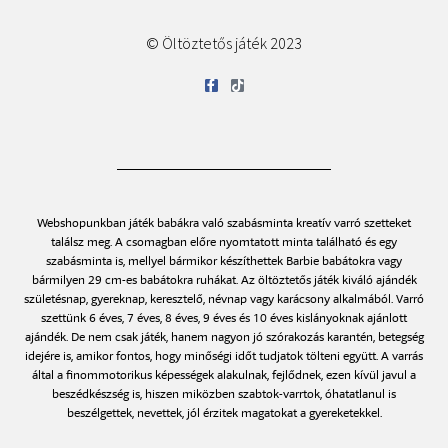
© Öltöztetős játék 2023
Webshopunkban játék babákra való szabásminta kreatív varró szetteket
találsz meg. A csomagban előre nyomtatott minta található és egy
szabásminta is, mellyel bármikor készíthettek Barbie babátokra vagy
bármilyen 29 cm-es babátokra ruhákat. Az öltöztetős játék kiváló ajándék
születésnap, gyereknap, keresztelő, névnap vagy karácsony alkalmából. Varró
szettünk 6 éves, 7 éves, 8 éves, 9 éves és 10 éves kislányoknak ajánlott
ajándék. De nem csak játék, hanem nagyon jó szórakozás karantén, betegség
idejére is, amikor fontos, hogy minőségi időt tudjatok tölteni együtt. A varrás
által a finommotorikus képességek alakulnak, fejlődnek, ezen kívül javul a
beszédkészség is, hiszen miközben szabtok-varrtok, óhatatlanul is
beszélgettek, nevettek, jól érzitek magatokat a gyereketekkel.