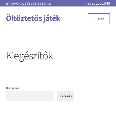
info@oltoztetosjatek.hu
+36202551848
Öltöztetős játék
Menü
Főoldal
Új kollekció
Kiegészítők
Üzlet
Kategóriák
Töltsd le
Keresés
Keresés
Kosár
Pénztár