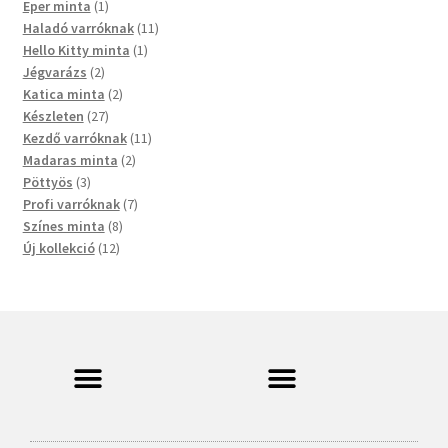
Eper minta
1
Haladó varróknak
11
Hello Kitty minta
1
Jégvarázs
2
Katica minta
2
Készleten
27
Kezdő varróknak
11
Madaras minta
2
Pöttyös
3
Profi varróknak
7
Színes minta
8
Új kollekció
12