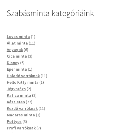
Szabásminta kategóriáink
Lovas minta
1
Állat minta
11
Anyagok
6
Cica minta
3
Disney
6
Eper minta
1
Haladó varróknak
11
Hello Kitty minta
1
Jégvarázs
2
Katica minta
2
Készleten
27
Kezdő varróknak
11
Madaras minta
2
Pöttyös
3
Profi varróknak
7