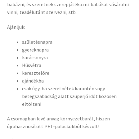
babázni, és szeretnek szerepjátékozni: babákat vásárolni
vinni, teadélutánt szervezni, stb.
Ajánljuk:
születésnapra
gyereknapra
karácsonyra
Húsvétra
keresztelőre
ajándékba
csak úgy, ha szeretnétek karantén vagy
betegszabadság alatt szuperjó időt közösen
eltölteni
A csomagban levő anyag környezetbarát, hiszen
újrahasznosított PET-palackokból készült!