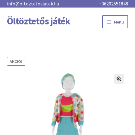
info@oltoztetosjatek.hu
+36202551848
Öltöztetős játék
Menü
Főoldal
Új kollekció
AKCIÓ!
Üzlet
Kategóriák
Töltsd le
Kosár
Pénztár