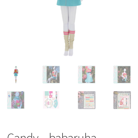
Blog
Kapcsolat
Candy – babaruha