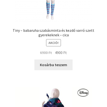
Tiny – babaruha szabásminta és kezdő varró szett
gyerekeknek – cica
AKCIÓ!
6900
Ft
4900
Ft
Kosárba teszem