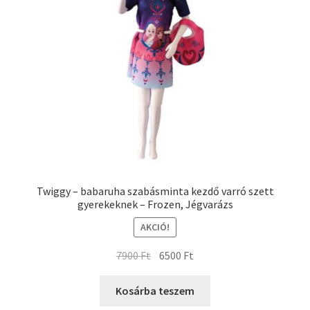
Twiggy – babaruha szabásminta kezdő varró szett
gyerekeknek – Frozen, Jégvarázs
AKCIÓ!
7900
Ft
6500
Ft
Kosárba teszem