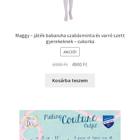
Maggy – játék babaruha szabásminta és varró szett
gyerekeknek – cukorka
AKCIÓ!
6900
Ft
4900
Ft
Kosárba teszem