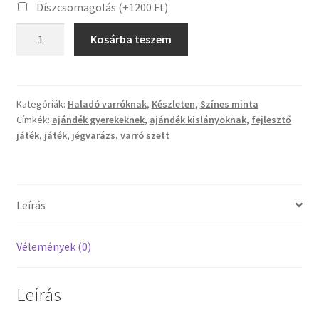
Díszcsomagolás
(+
1200
Ft
)
Kosárba teszem
Kategóriák:
Haladó varróknak
,
Készleten
,
Színes minta
Címkék:
ajándék gyerekeknek
,
ajándék kislányoknak
,
fejlesztő
játék
,
játék
,
jégvarázs
,
varró szett
Leírás
Vélemények (0)
Leírás