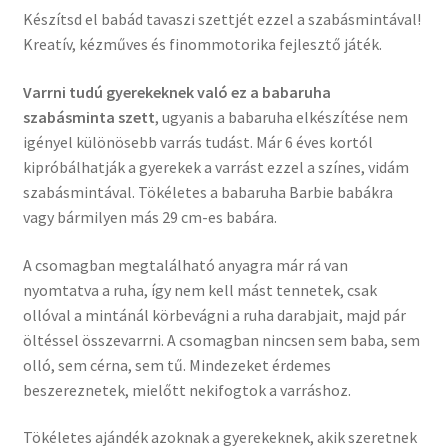
Készítsd el babád tavaszi szettjét ezzel a szabásmintával!
Kreatív, kézműves és finommotorika fejlesztő játék.
Varrni tudú gyerekeknek való ez a babaruha
szabásminta szett
, ugyanis a babaruha elkészítése nem
igényel különösebb varrás tudást. Már 6 éves kortól
kipróbálhatják a gyerekek a varrást ezzel a színes, vidám
szabásmintával. Tökéletes a babaruha Barbie babákra
vagy bármilyen más 29 cm-es babára.
A csomagban megtalálható anyagra már rá van
nyomtatva a ruha, így nem kell mást tennetek, csak
ollóval a mintánál körbevágni a ruha darabjait, majd pár
öltéssel összevarrni. A csomagban nincsen sem baba, sem
olló, sem cérna, sem tű. Mindezeket érdemes
beszereznetek, mielőtt nekifogtok a varráshoz.
Tökéletes ajándék azoknak a gyerekeknek, akik szeretnek