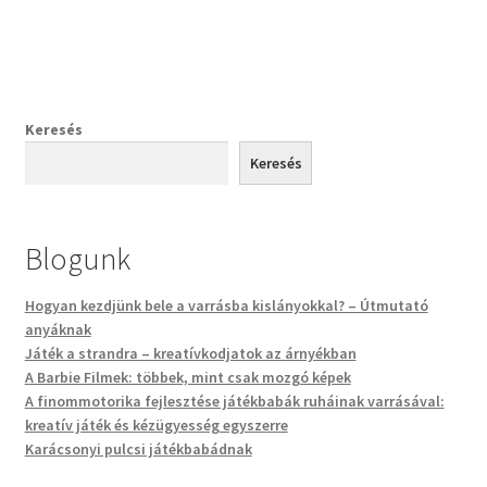
Keresés
Keresés
Blogunk
Hogyan kezdjünk bele a varrásba kislányokkal? – Útmutató
anyáknak
Játék a strandra – kreatívkodjatok az árnyékban
A Barbie Filmek: többek, mint csak mozgó képek
A finommotorika fejlesztése játékbabák ruháinak varrásával:
kreatív játék és kézügyesség egyszerre
Karácsonyi pulcsi játékbabádnak