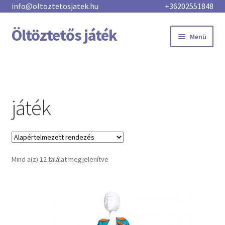
info@oltoztetosjatek.hu
+36202551848
Öltöztetős játék
Menü
Főoldal
Új kollekció
játék
Üzlet
Kategóriák
Mind a(z) 12 találat megjelenítve
Töltsd le
Kosár
Pénztár