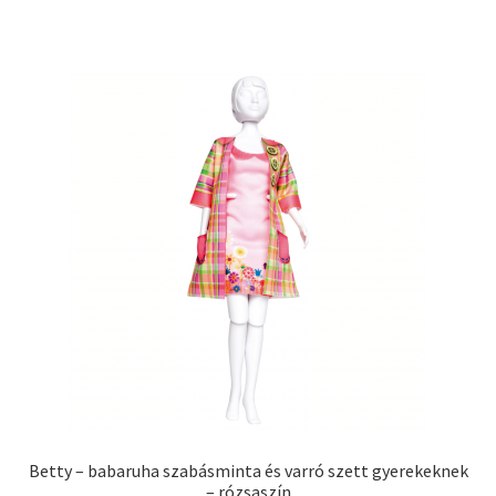
Betty – babaruha szabásminta és varró szett gyerekeknek
– rózsaszín