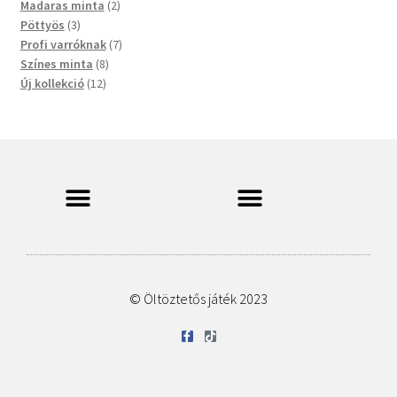
Madaras minta
2
Pöttyös
3
Profi varróknak
7
Színes minta
8
Új kollekció
12
© Öltöztetős játék 2023