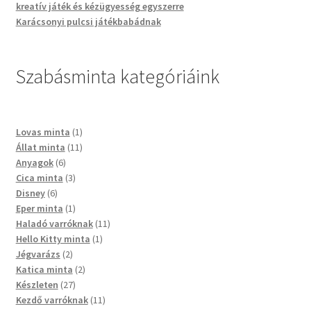
kreatív játék és kézügyesség egyszerre
Karácsonyi pulcsi játékbabádnak
Szabásminta kategóriáink
Lovas minta
1
Állat minta
11
Anyagok
6
Cica minta
3
Disney
6
Eper minta
1
Haladó varróknak
11
Hello Kitty minta
1
Jégvarázs
2
Katica minta
2
Készleten
27
Kezdő varróknak
11