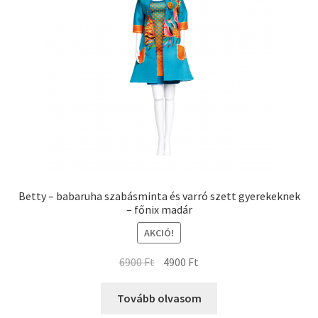
Blog
Kapcsolat
Betty – babaruha szabásminta és varró szett gyerekeknek
– főnix madár
AKCIÓ!
6900
Ft
4900
Ft
Tovább olvasom