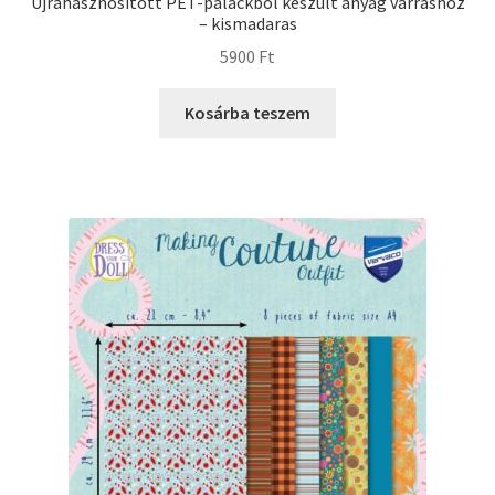
Újrahasznosított PET-palackból készült anyag varráshoz
– kismadaras
5900
Ft
Kosárba teszem