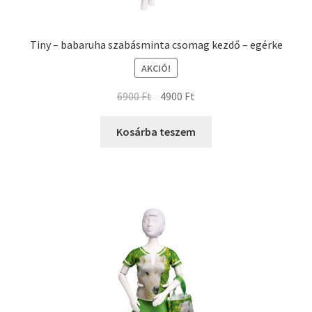
Tiny – babaruha szabásminta csomag kezdő – egérke
AKCIÓ!
6900
Ft
4900
Ft
Kosárba teszem