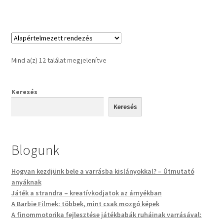
Mind a(z) 12 találat megjelenítve
Keresés
Keresés
Blogunk
Hogyan kezdjünk bele a varrásba kislányokkal? – Útmutató
anyáknak
Játék a strandra – kreatívkodjatok az árnyékban
A Barbie Filmek: többek, mint csak mozgó képek
A finommotorika fejlesztése játékbabák ruháinak varrásával: