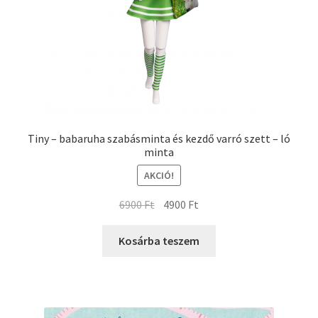
Tiny – babaruha szabásminta és kezdő varró szett – ló
minta
AKCIÓ!
6900
Ft
4900
Ft
Kosárba teszem