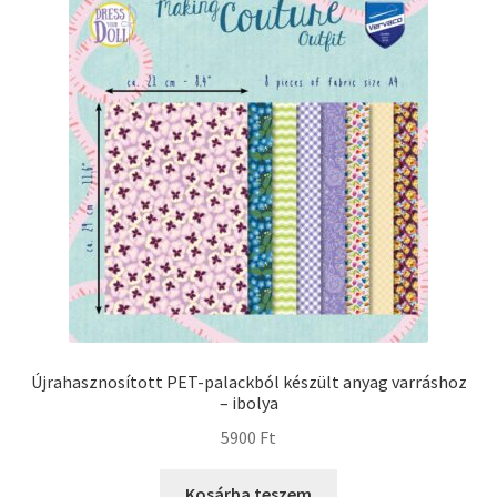
Újrahasznosított PET-palackból készült anyag varráshoz
– ibolya
5900
Ft
Kosárba teszem